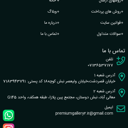
+
روشهای ارسال
+
خانه
+
روش های پرداخت
+
وبلاگ
+
قوانین سایت
+
درباره ما
+
سوالات متداول
+
تماس با ما
تماس با ما
تلفن
07136537177
آدرس شعبه 1
خیابان قصردشت،خیابان ولیعصر نبش کوچه18 کد پستی: 7183943791
آدرس شعبه 2
معالی آباد، نبش دوستان، مجتمع پین پلازا، طبقه همکف، واحد G145
ایمیل
premiumgallery2.ir@gmail.com