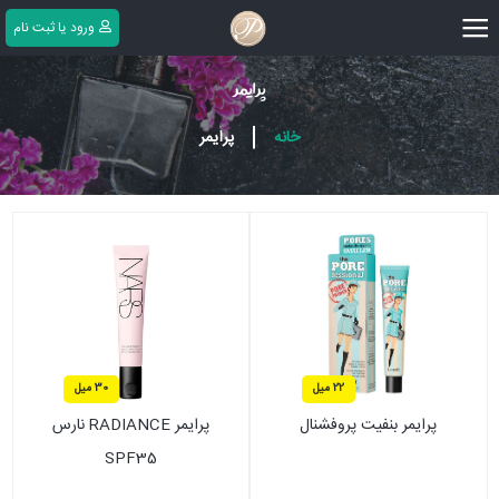
|||
ورود یا ثبت ‌نام
پرایمر
|
خانه
پرایمر
22 میل
30 میل
پرایمر بنفیت پروفشنال
پرایمر RADIANCE نارس
SPF35