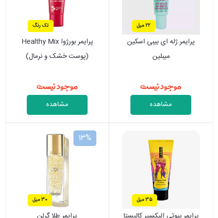
22 میل
تک رنگ
پرایمر ژله ای بیبی اسکین
پرایمر بورژوا Healthy Mix
میبلین
(پوست خشک و نرمال)
موجود نیست
موجود نیست
مشاهده
مشاهده
13%
35 میل
30 میل
پرایمر بیوتی الیکسیر کالیستا
پرایمر طلا گرلن