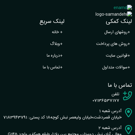
لینک کمکی
لینک سریع
+
روشهای ارسال
+
خانه
+
روش های پرداخت
+
وبلاگ
+
قوانین سایت
+
درباره ما
+
سوالات متداول
+
تماس با ما
تماس با ما
تلفن
07136537177
آدرس شعبه 1
خیابان قصردشت،خیابان ولیعصر نبش کوچه18 کد پستی: 7183943791
آدرس شعبه 2
معالی آباد، نبش دوستان، مجتمع پین پلازا، طبقه همکف، واحد G145