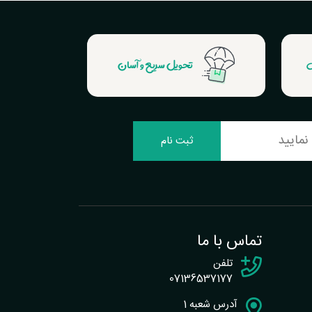
ش
تحویل سریع و آسان
ثبت نام
تماس با ما
تلفن
07136537177
آدرس شعبه 1