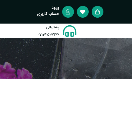
ورود
حساب کاربری
پشتیبانی
07136537177