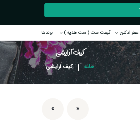
عطر ادکلن
گیفت ست ( ست هدیه )
برندها
کیف آرایشی
خانه
|
کیف آرایشی
»
«
اولین
آخرین