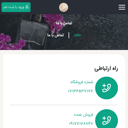
|||
ورود یا ثبت ‌نام
تماس با ما
|
خانه
تماس با ما
راه ارتباطی
شماره فروشگاه
07136537177
فروش عمده
09177178847