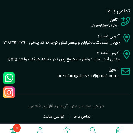
تماس با ما
تلفن
07136537177
آدرس شعبه 1
خیابان قصردشت،خیابان ولیعصر نبش کوچه18 کد پستی: 7183943791
آدرس شعبه 2
معالی آباد، نبش دوستان، مجتمع پین پلازا، طبقه همکف، واحد G145
ایمیل
premiumgallery2.ir@gmail.com
طراحی سایت و سئو : گروه نرم افزاری شاخص
تماس با ما
|
قوانین سایت
0