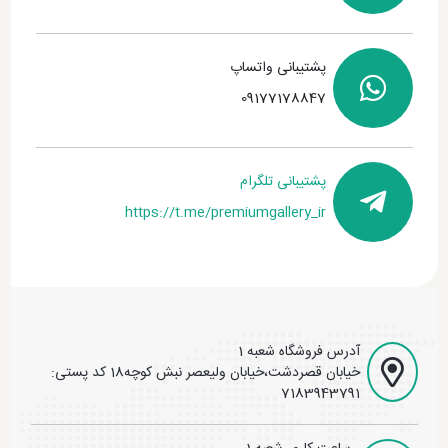
پشتیبانی واتساپ
09177178847
پشتیبانی تلگرام
https://t.me/premiumgallery_ir
آدرس فروشگاه شعبه 1
خیابان قصردشت،خیابان ولیعصر نبش کوچه18 کد پستی:
7183943791