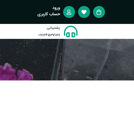
ورود
حساب کاربری
پشتیبانی
07136537177