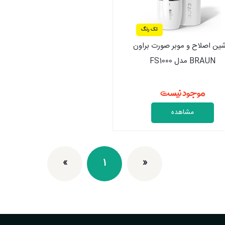
تک رنگ
ین اصلاح و موبر صورت براون
BRAUN مدل FS1000
موجود نیست
مشاهده
»
1
«
اولین
آخرین