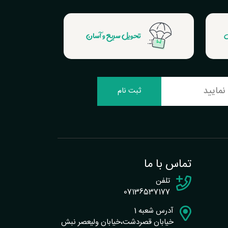
ش
تحویل سریع و آسان
ثبت نام
تماس با ما
تلفن
07136537177
آدرس شعبه 1
خیابان قصردشت،خیابان ولیعصر نبش