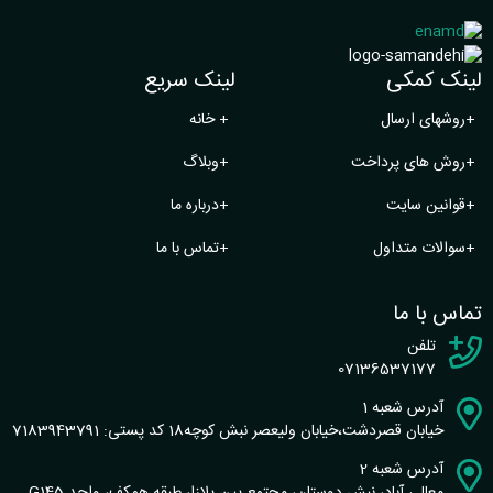
لینک کمکی
لینک سریع
+
روشهای ارسال
+
خانه
+
روش های پرداخت
+
وبلاگ
+
قوانین سایت
+
درباره ما
+
سوالات متداول
+
تماس با ما
تماس با ما
تلفن
07136537177
آدرس شعبه 1
خیابان قصردشت،خیابان ولیعصر نبش کوچه18 کد پستی: 7183943791
آدرس شعبه 2
معالی آباد، نبش دوستان، مجتمع پین پلازا، طبقه همکف، واحد G145