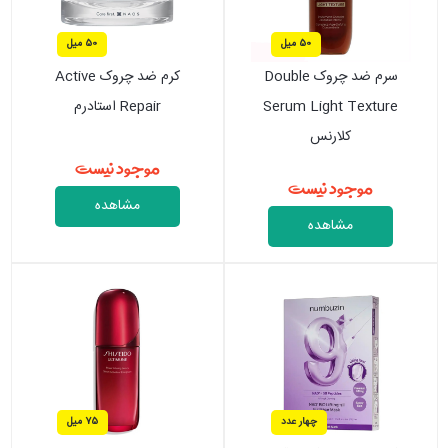
50 میل
50 میل
سرم ضد چروک Double
کرم ضد چروک Active
Serum Light Texture
Repair استادرم
کلارنس
موجود نیست
موجود نیست
مشاهده
مشاهده
چهار عدد
75 میل