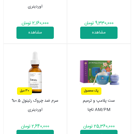
اوردینری
9,330,000 تومان
2,160,000 تومان
مشاهده
مشاهده
پک محصول
30 میل
ست پلامپ و ترمیم
سرم ضد چروک رتینول 0.5%
AM/PM تاچا
اوردینری
25,360,000 تومان
2,640,000 تومان