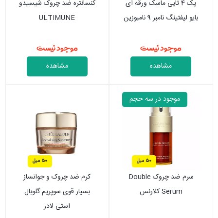
پک 4 تایی ماسک ورقه ای
کنسانتره ضد چروک شیسیدو
بایو لیفتینگ نامبر 9 نامبوزین
ULTIMUNE
موجود نیست
موجود نیست
مشاهده
مشاهده
موجود در سه حجم
50 میل
50 میل
سرم ضد چروک Double
کرم ضد چروک و جوانساز
Serum کلارنس
بسیار قوی سوپریم گلوبال
استی لادر