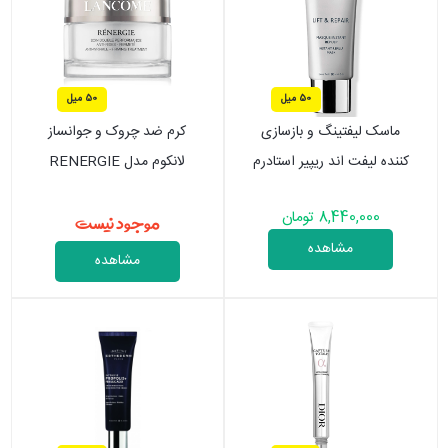
50 میل
50 میل
ماسک لیفتینگ و بازسازی
کرم ضد چروک و جوانساز
کننده لیفت اند ریپیر استادرم
لانکوم مدل RENERGIE
موجود نیست
8,440,000 تومان
مشاهده
مشاهده