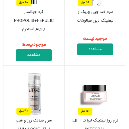
15 میل
50 میل
سرم ضد چین چروک و
کرم جوانساز
لیفتینگ دیور هیالوشات
PROPOLIS+FERULIC
ACID استادرم
موجود نیست
موجود نیست
مشاهده
مشاهده
50 میل
30 میل
کرم روز لیفتینگ لیراک LIFT
سرم ضدلک روز و شب