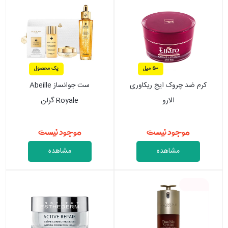
50 میل
پک محصول
کرم ضد چروک ایج ریکاوری
ست جوانساز Abeille
الارو
Royale گرلن
موجود نیست
موجود نیست
مشاهده
مشاهده