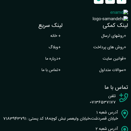
لینک کمکی
لینک سریع
+
روشهای ارسال
+
خانه
+
روش های پرداخت
+
وبلاگ
+
قوانین سایت
+
درباره ما
+
سوالات متداول
+
تماس با ما
تماس با ما
تلفن
07136537177
آدرس شعبه 1
خیابان قصردشت،خیابان ولیعصر نبش کوچه18 کد پستی: 7183943791
آدرس شعبه 2