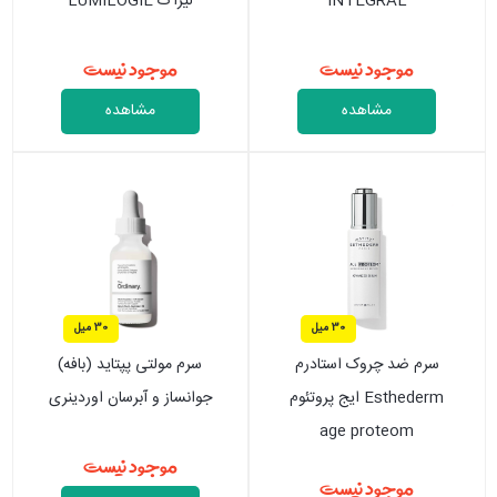
INTEGRAL
لیراک LUMILOGIE
موجود نیست
موجود نیست
مشاهده
مشاهده
30 میل
30 میل
سرم ضد چروک استادرم
سرم مولتی پپتاید (بافه)
Esthederm ایج پروتئوم
جوانساز و آبرسان اوردینری
age proteom
موجود نیست
موجود نیست