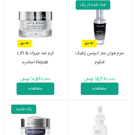
جدا شده از پک
50 میل
50 میل
سرم جوان ساز ادونس ژنفیک
کرم ضد چروک Lift &
لانکوم
Repair استادرم
15,480,000 تومان
10,560,000 تومان
مشاهده
مشاهده
پک جدید