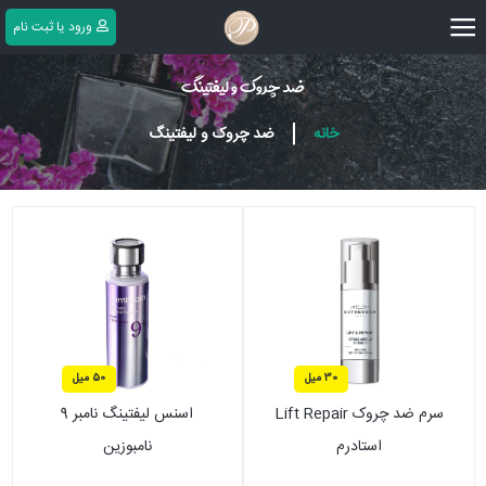
|||
ورود یا ثبت ‌نام
ضد چروک و لیفتینگ
|
خانه
ضد چروک و لیفتینگ
30 میل
50 میل
سرم ضد چروک Lift Repair
اسنس لیفتینگ نامبر 9
استادرم
نامبوزین