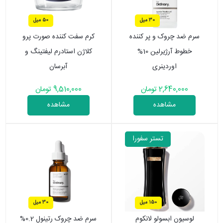
30 میل
50 میل
سرم ضد چروک و پر کننده
کرم سفت کننده صورت پرو
خطوط آرژیرلین 10%
کلاژن استادرم لیفتینگ و
اوردینری
آبرسان
2,640,000 تومان
9,510,000 تومان
مشاهده
مشاهده
تستر سفورا
150 میل
30 میل
لوسیون ابسولو لانکوم
سرم ضد چروک رتینول 0.2%