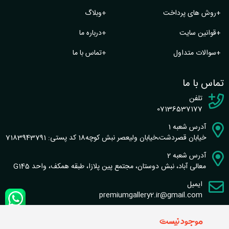
+
روش های پرداخت
+
وبلاگ
+
قوانین سایت
+
درباره ما
+
سوالات متداول
+
تماس با ما
تماس با ما
تلفن
07136537177
آدرس شعبه 1
خیابان قصردشت،خیابان ولیعصر نبش کوچه18 کد پستی: 7183943791
آدرس شعبه 2
معالی آباد، نبش دوستان، مجتمع پین پلازا، طبقه همکف، واحد G145
ایمیل
premiumgallery2.ir@gmail.com
موجود نیست