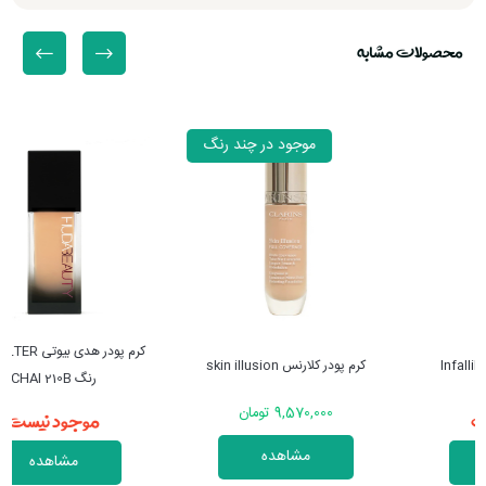
محصولات مشابه
موجود در چند رنگ
کرم پودر هدی بیوتی FAUXFILTER
کرم پودر کلارنس skin illusion
رنگ CHAI 210B
موجود نیست
9,570,000 تومان
مشاهده
مشاهده