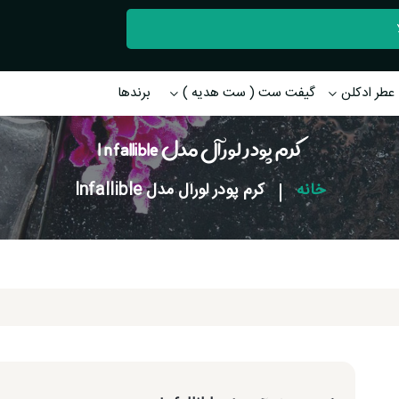
عطر ادکلن
گیفت ست ( ست هدیه )
برندها
کرم پودر لورآل مدل Infallible
خانه
|
کرم پودر لورآل مدل Infallible