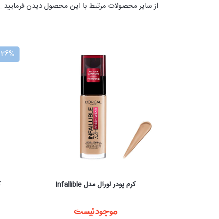
از سایر محصولات مرتبط با این محصول دیدن فرمایید .ا
26%
موجود در چند رنگ
کرم پودر کلارنس skin illusion
ت
9,570,000 تومان
7,150,000 تومان