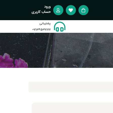
ورود
حساب کاربری
پشتیبانی
07136537177