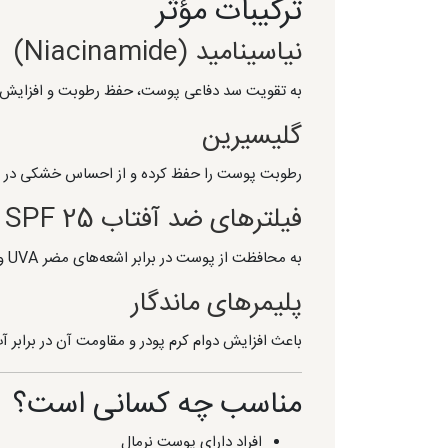
ترکیبات مؤثر
نیاسینامید (Niacinamide)
به تقویت سد دفاعی پوست، حفظ رطوبت و افزایش 
گلیسیرین
رطوبت پوست را حفظ کرده و از احساس خشکی در طو
فیلترهای ضد آفتاب SPF 25
به محافظت از پوست در برابر اشعه‌های مضر UVA و UVB کمک می‌کنند؛ البته جایگزین ضدآفتاب نیستند.
پلیمرهای ماندگار
باعث افزایش دوام کرم پودر و مقاومت آن در برابر آب
مناسب چه کسانی است؟
افراد دارای پوست نرمال