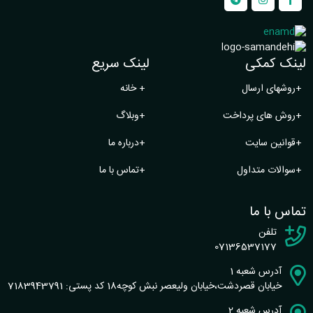
لینک کمکی
لینک سریع
+
روشهای ارسال
+
خانه
+
روش های پرداخت
+
وبلاگ
+
قوانین سایت
+
درباره ما
+
سوالات متداول
+
تماس با ما
تماس با ما
تلفن
07136537177
آدرس شعبه 1
خیابان قصردشت،خیابان ولیعصر نبش کوچه18 کد پستی: 7183943791
آدرس شعبه 2