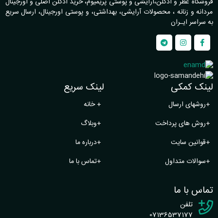
فروشگاه عطر و ادکلن،آرایشی و پوستی پریمیوم، خرید ادکلن اصلی و اورجینال
مردانه و زنانه ، محصولات آرایشی، بهداشتی، و پوستی اورجینال، ارسال سریع
به سراسر ایـران
لینک کمکی
لینک سریع
+
روشهای ارسال
+
خانه
+
روش های پرداخت
+
وبلاگ
+
قوانین سایت
+
درباره ما
+
سوالات متداول
+
تماس با ما
تماس با ما
تلفن
07136537177