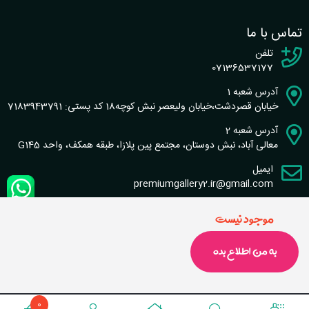
تماس با ما
تلفن
07136537177
آدرس شعبه 1
خیابان قصردشت،خیابان ولیعصر نبش کوچه18 کد پستی: 7183943791
آدرس شعبه 2
معالی آباد، نبش دوستان، مجتمع پین پلازا، طبقه همکف، واحد G145
ایمیل
premiumgallery2.ir@gmail.com
موجود نیست
به من اطلاع بده
طراحی سایت و سئو : گروه نرم افزاری شاخص
تماس با ما
|
قوانین سایت
0