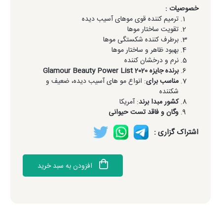
خصوصیات :
ترمیم کننده قوی موهای آسیب دیده
تقویت ساختار موها
برطرف کننده شکستگی موها
بهبود ظاهر و ساختار موها
نرم و درخشان کننده
برنده جایزه Glamour Beauty Power List 2020
مناسب برای
: انواع مو های آسیب دیده، ضعیف و
شکننده
کشور مبدا برند
: آمریکا
وگان و فاقد
تست حیوانی
اشتراک گزاری :
افزودن به سبد خرید