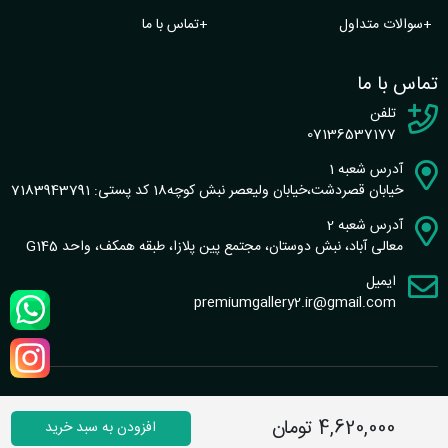
+
سوالات متداول
+
تماس با ما
تماس با ما
تلفن
07136537177
آدرس شعبه 1
خیابان قصردشت،خیابان ولیعصر نبش کوچه18 کد پستی: 7183943791
آدرس شعبه 2
معالی آباد، نبش دوستان، مجتمع پین پلازا، طبقه همکف، واحد G145
ایمیل
premiumgallery2.ir@gmail.com
طراحی سایت و سئو : گروه نرم افزاری شاخص
4,620,000 تومان
افزودن به سبد خرید
تماس با ما
|
قوانین سایت