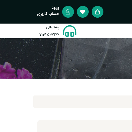
ورود
حساب کاربری
پشتیبانی
07136537177