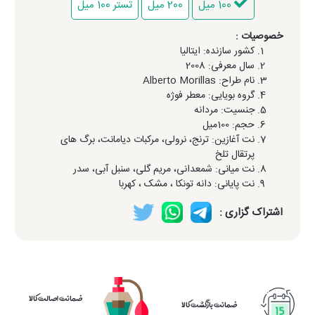
100 میل
200 میل
تستر 100 میل
خصوصیات :
کشور سازنده: ایتالیا
سال معرفی: 2008
نام طراح: Alberto Morillas
گروه بویایی: معطر فوژه
جنسیت: مردانه
حجم: 100میل
نت آغازین: ترنج، نرولی، مرکبات دیامانت، برگ های
پرتقال تلخ
نت میانی: شمعدانی، مریم گلی، سنبل آبی، سدر
نت پایانی: دانه تونکا ، مشک ، کهربا
اشتراک گزاری :
ضمانت اصالت کالا
ضمانت بازگشت کالا