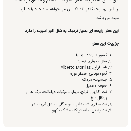
این ادکلن نشانگر جایگاه مرد قدرتمند ، مصمم و مشتاق در جامعه
ی امروزی و جایگاهی که یک زن می خواهد مرد خود را در آن
ببیند می باشد.
این عطر رایحه ای بسیار نزدیک به شنل الور اسپرت را دارد.
جزییات این عطر:
کشور سازنده: ایتالیا
سال معرفی: 2008
نام طراح: Alberto Morillas
گروه بویایی: معطر فوژه
جنسیت: مردانه
حجم: 100میل
نت آغازین: ترنج، نرولی، مرکبات دیامانت، برگ های
پرتقال تلخ
نت میانی: شمعدانی، مریم گلی، سنبل آبی، سدر
نت پایانی: دانه تونکا ، مشک ، کهربا