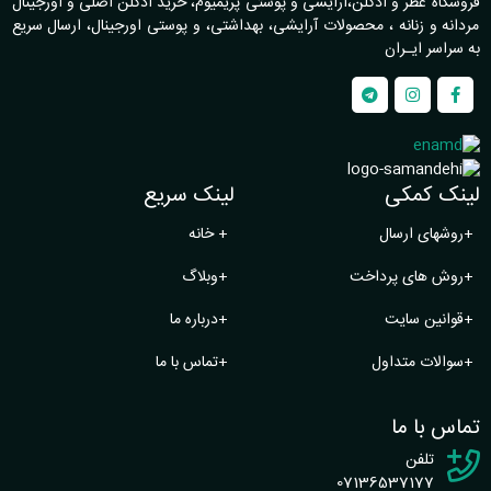
فروشگاه عطر و ادکلن،آرایشی و پوستی پریمیوم، خرید ادکلن اصلی و اورجینال
مردانه و زنانه ، محصولات آرایشی، بهداشتی، و پوستی اورجینال، ارسال سریع
به سراسر ایـران
لینک کمکی
لینک سریع
+
روشهای ارسال
+
خانه
+
روش های پرداخت
+
وبلاگ
+
قوانین سایت
+
درباره ما
+
سوالات متداول
+
تماس با ما
تماس با ما
تلفن
07136537177