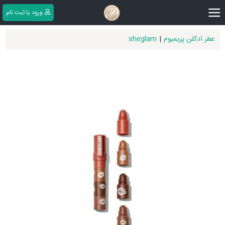
|||
ورود یا ثبت ‌نام
عطر ادکلن پریمیوم
|
sheglam