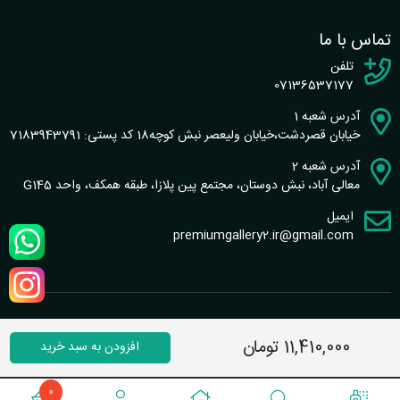
تماس با ما
تلفن
07136537177
آدرس شعبه 1
خیابان قصردشت،خیابان ولیعصر نبش کوچه18 کد پستی: 7183943791
آدرس شعبه 2
معالی آباد، نبش دوستان، مجتمع پین پلازا، طبقه همکف، واحد G145
ایمیل
premiumgallery2.ir@gmail.com
طراحی سایت و سئو : گروه نرم افزاری شاخص
11,410,000 تومان
افزودن به سبد خرید
تماس با ما
|
قوانین سایت
0