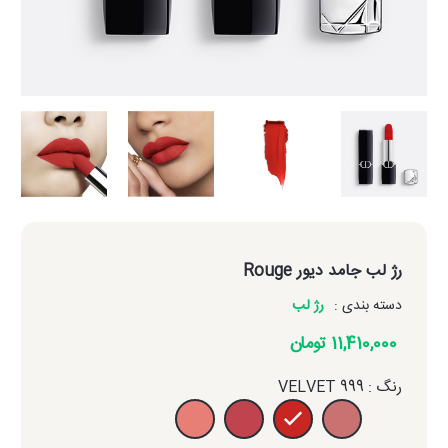
رژ لب جامد دیور Rouge
دسته بندی :
رژ لب
11,410,000 تومان
رنگ : 999 VELVET