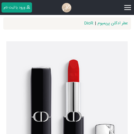
|||
ورود یا ثبت ‌نام
عطر ادکلن پریمیوم
|
DioR