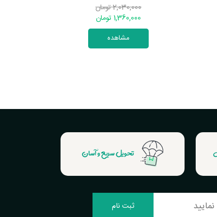
2,030,000 تومان
1,360,000 تومان
مشاهده
ش
تحویل سریع و آسان
ثبت نام