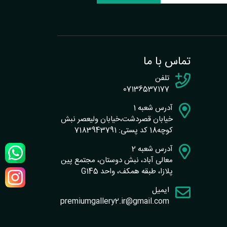
تماس با ما
تلفن
07136537177
آدرس شعبه 1
خیابان قصردشت،خیابان ولیعصر نبش
کوچه18 کد پستی: 7183943791
آدرس شعبه 2
معالی آباد، نبش دوستان، مجتمع پین
پلازا، طبقه همکف، واحد G145
ایمیل
premiumgallery2.ir@gmail.com