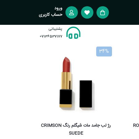
ورود
حساب کاربری
پشتیبانی
07136537177
34%
یگلم رنگ ROOM
رژ لب جامد مات شیگلم رنگ CRIMSON
SUEDE