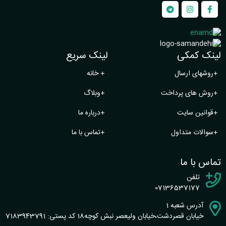
لینک کمکی
لینک سریع
+
روشهای ارسال
+
خانه
+
روش های پرداخت
+
وبلاگ
+
قوانین سایت
+
درباره ما
+
سوالات متداول
+
تماس با ما
تماس با ما
تلفن
07136537177
آدرس شعبه 1
خیابان قصردشت،خیابان ولیعصر نبش کوچه18 کد پستی: 7183943791