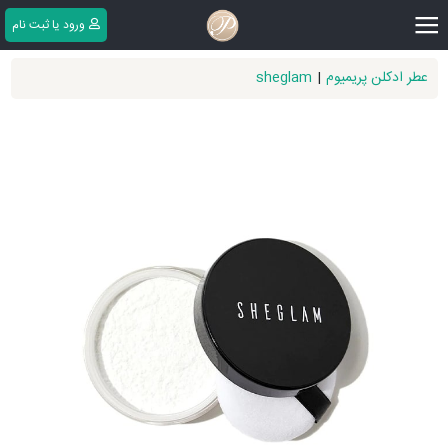
|||
ورود یا ثبت ‌نام
عطر ادکلن پریمیوم
|
sheglam