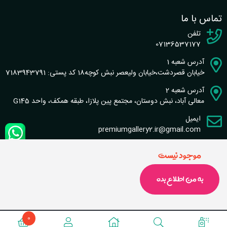
تماس با ما
تلفن
07136537177
آدرس شعبه 1
خیابان قصردشت،خیابان ولیعصر نبش کوچه18 کد پستی: 7183943791
آدرس شعبه 2
معالی آباد، نبش دوستان، مجتمع پین پلازا، طبقه همکف، واحد G145
ایمیل
premiumgallery2.ir@gmail.com
موجود نیست
به من اطلاع بده
طراحی سایت و سئو : گروه نرم افزاری شاخص
تماس با ما
|
قوانین سایت
0