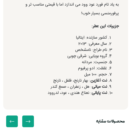
به یاد تام فورد عود وود می اندازد اما با قیمتی مناسب تر و
پرفورمنسی بسیار خوب!
جزییات این عطر:
کشور سازنده: ایتالیا
سال معرفی: 2013
نام طراح: نامشخص
گروه بویایی: شرقی چوبی
جنسیت: مردانه
غلظت: ادو پرفیوم
حجم: 100 میل
نت آغازین
: بهار نارنج، فلفل ، نارنج
نت میانی
: هل ، زعفران ، صمغ کندر
نت پایانی
: نعناع هندی ، عود، لدروود
محصولات مشابه