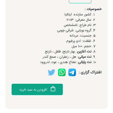
خصوصیات :
کشور سازنده: ایتالیا
سال معرفی: 2013
نام طراح: نامشخص
گروه بویایی: شرقی چوبی
جنسیت: مردانه
غلظت: ادو پرفیوم
حجم: 100 میل
نت آغازین
: بهار نارنج، فلفل ، نارنج
نت میانی
: هل ، زعفران ، صمغ کندر
نت پایانی
: نعناع هندی ، عود، لدروود
اشتراک گزاری :
افزودن به سبد خرید