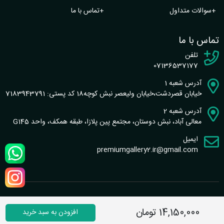
+
سوالات متداول
+
تماس با ما
تماس با ما
تلفن
07136537177
آدرس شعبه 1
خیابان قصردشت،خیابان ولیعصر نبش کوچه18 کد پستی: 7183943791
آدرس شعبه 2
معالی آباد، نبش دوستان، مجتمع پین پلازا، طبقه همکف، واحد G145
ایمیل
premiumgallery2.ir@gmail.com
طراحی سایت و سئو : گروه نرم افزاری شاخص
14,150,000 تومان
افزودن به سبد خرید
تماس با ما
|
قوانین سایت