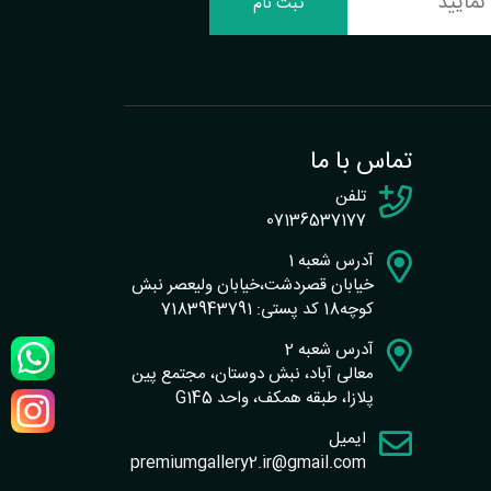
ثبت نام
تماس با ما
تلفن
07136537177
آدرس شعبه 1
خیابان قصردشت،خیابان ولیعصر نبش
کوچه18 کد پستی: 7183943791
آدرس شعبه 2
معالی آباد، نبش دوستان، مجتمع پین
پلازا، طبقه همکف، واحد G145
ایمیل
premiumgallery2.ir@gmail.com