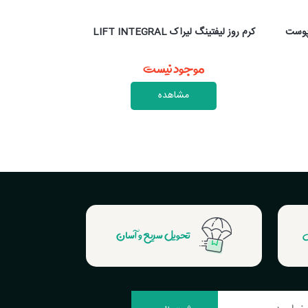
سرم مولتی پپتاید
کرم روز لیفتینگ لیراک LIFT INTEGRAL
موجود نیست
موج
مشاهده
ش
تحویل سریع و آسان