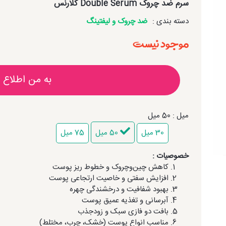
سرم ضد چروک Double Serum کلارنس
دسته بندی :
ضد چروک و لیفتینگ
موجود نیست
به من اطلاع 
میل : 50 میل
30 میل
50 میل
75 میل
خصوصیات :
کاهش چین‌وچروک و خطوط ریز پوست
افزایش سفتی و خاصیت ارتجاعی پوست
بهبود شفافیت و درخشندگی چهره
آبرسانی و تغذیه عمیق پوست
بافت دو فازی سبک و زودجذب
مناسب انواع پوست (خشک، چرب، مختلط)