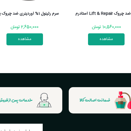
وک Lift & Repair استادرم
سرم رتینول 1% اوردینری ضد چروک پوست
10,560,000 تومان
2,650,000 تومان
مشاهده
مشاهده
ضمانت اصالت کالا
خدمات پس از فرو