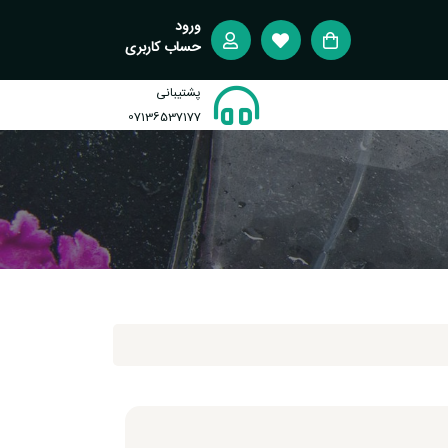
ورود
حساب کاربری
پشتیبانی
07136537177