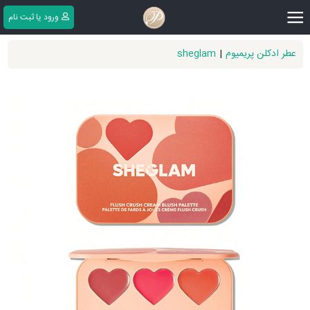
|||
ورود یا ثبت ‌نام
عطر ادکلن پریمیوم
|
sheglam