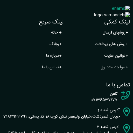
لینک کمکی
لینک سریع
+
روشهای ارسال
+
خانه
+
روش های پرداخت
+
وبلاگ
+
قوانین سایت
+
درباره ما
+
سوالات متداول
+
تماس با ما
تماس با ما
تلفن
07136537177
آدرس شعبه 1
خیابان قصردشت،خیابان ولیعصر نبش کوچه18 کد پستی: 7183943791
آدرس شعبه 2