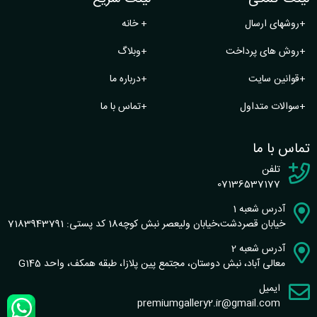
+
روشهای ارسال
+
خانه
+
روش های پرداخت
+
وبلاگ
+
قوانین سایت
+
درباره ما
+
سوالات متداول
+
تماس با ما
تماس با ما
تلفن
07136537177
آدرس شعبه 1
خیابان قصردشت،خیابان ولیعصر نبش کوچه18 کد پستی: 7183943791
آدرس شعبه 2
معالی آباد، نبش دوستان، مجتمع پین پلازا، طبقه همکف، واحد G145
ایمیل
premiumgallery2.ir@gmail.com