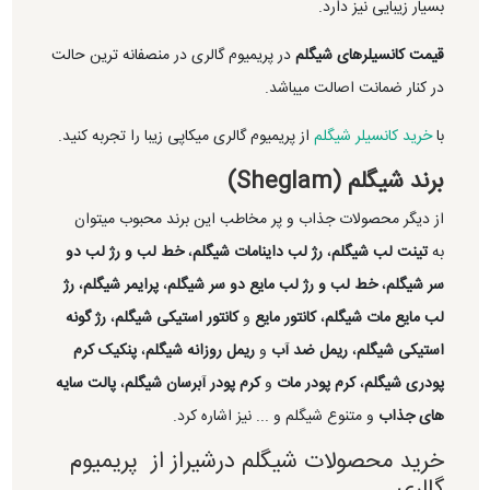
بسیار زیبایی نیز دارد.
قیمت کانسیلرهای شیگلم
در پریمیوم گالری در منصفانه ترین حالت
در کنار ضمانت اصالت میباشد.
با
خرید کانسیلر شیگلم
از پریمیوم گالری میکاپی زیبا را تجربه کنید.
برند شیگلم (Sheglam)
از دیگر محصولات جذاب و پر مخاطب این برند محبوب میتوان
به
تینت لب شیگلم
،
رژ لب داینامات شیگلم
،
خط لب و رژ لب دو
سر شیگلم
،
خط لب و رژ لب مایع دو سر شیگلم
،
پرایمر شیگلم
،
رژ
لب مایع مات شیگلم
،
کانتور مایع
و
کانتور استیکی شیگلم
،
رژ گونه
استیکی شیگلم
،
ریمل ضد آب
و
ریمل روزانه شیگلم
،
پنکیک کرم
پودری شیگلم
،
کرم پودر مات
و
کرم پودر آبرسان شیگلم
،
پالت سایه
های جذاب
و متنوع شیگلم و ... نیز اشاره کرد.
خرید محصولات شیگلم درشیراز از پریمیوم
گالری