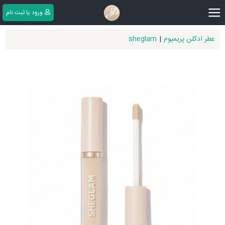
|||
ورود یا ثبت ‌نام
عطر ادکلن پریمیوم
|
sheglam