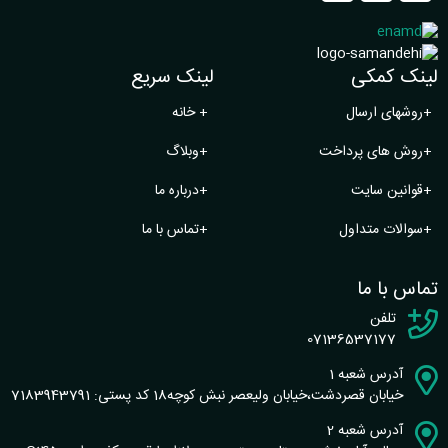
لینک کمکی
لینک سریع
+
روشهای ارسال
+
خانه
+
روش های پرداخت
+
وبلاگ
+
قوانین سایت
+
درباره ما
+
سوالات متداول
+
تماس با ما
تماس با ما
تلفن
07136537177
آدرس شعبه 1
خیابان قصردشت،خیابان ولیعصر نبش کوچه18 کد پستی: 7183943791
آدرس شعبه 2