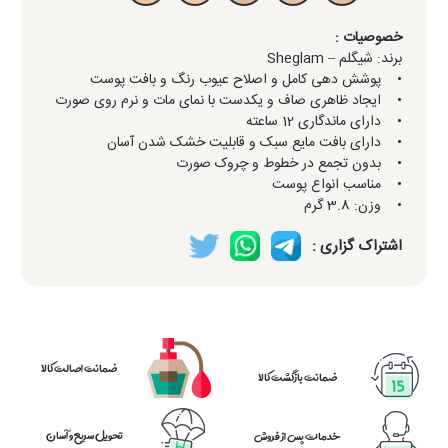
خصوصیات :
برند: شیگلم – Sheglam
• پوشش دهی کامل و اصلاح عیوب رنگ و بافت پوست
• ایجاد ظاهری صاف و یکدست با نمای مات و نرم روی صورت
• دارای ماندگاری 12 ساعته
• دارای بافت مایع سبک و قابلیت خشک شدن آسان
• بدون تجمع در خطوط و چروک صورت
• مناسب انواع پوست
• وزن: 3.8 گرم
اشتراک گزاری :
ضمانت اصالت کالا
ضمانت بازگشت کالا
تحویل سریع و آسان
خدمات پس از فروش