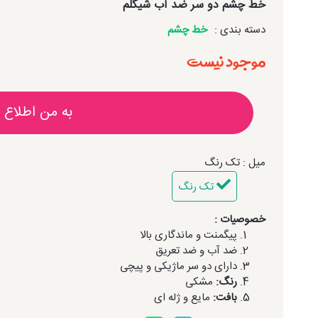
خط چشم دو سر ضد آب شیگلم
دسته بندی :
خط چشم
موجود نیست
به من اطلاع 
میل : تک رنگ
تک رنگ
خصوصیات :
پیگمنت و ماندگاری بالا
ضد آب و ضد تعریق
دارای دو سر ماژیکی و پیچی
رنگ:
مشکی
بافت:
مایع و ژله ای