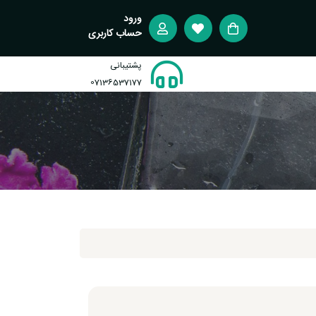
ورود
حساب کاربری
پشتیبانی
07136537177