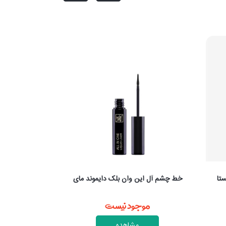
خط چشم مشکی مات میبلین مدل لستینگ
ک دایموند مای
دراما
ست
موجود نیست
مشاهده