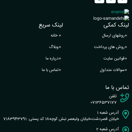
لینک کمکی
لینک سریع
+
روشهای ارسال
+
خانه
+
روش های پرداخت
+
وبلاگ
+
قوانین سایت
+
درباره ما
+
سوالات متداول
+
تماس با ما
تماس با ما
تلفن
07136537177
آدرس شعبه 1
خیابان قصردشت،خیابان ولیعصر نبش کوچه18 کد پستی: 7183943791
آدرس شعبه 2