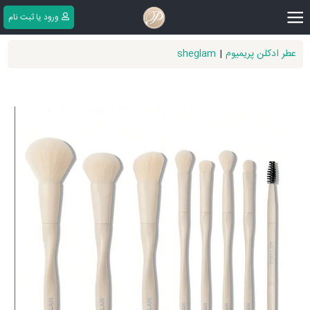
|||
ورود یا ثبت ‌نام
عطر ادکلن پریمیوم
|
sheglam