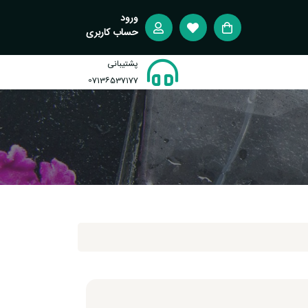
ورود
حساب کاربری
پشتیبانی
07136537177