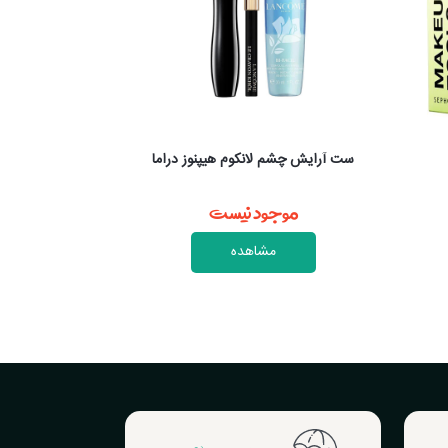
ما
ست آرایش چشم لانکوم مدل IDOLE
فرمژه
موجود نیست
موج
مشاهده