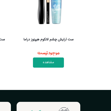
یپنوز دراما
ست آرایش چشم لانکوم مدل IDOLE
ست
موجود نیست
مشاهده