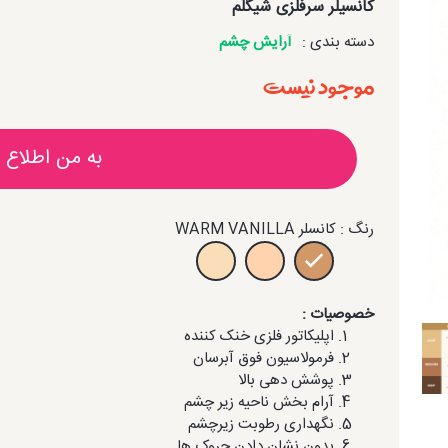
کانسیلر سرفلزی شیگلم
دسته بندی :
آرایش چشم
موجود نیست
به من اطلاع 
رنگ : کانسلر WARM VANILLA
خصوصیات :
اپلیکاتور فلزی خنک کننده
فرمولاسیون فوق آبرسان
پوشش دهی بالا
آرام بخش ناحیه زیر چشم
نگهداری رطوبت زیرچشم
بدون نشان دادن چروک ها