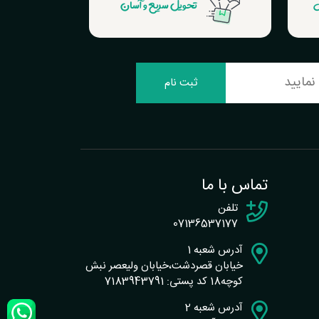
ش
تحویل سریع و آسان
ثبت نام
تماس با ما
تلفن
07136537177
آدرس شعبه 1
خیابان قصردشت،خیابان ولیعصر نبش
کوچه18 کد پستی: 7183943791
آدرس شعبه 2