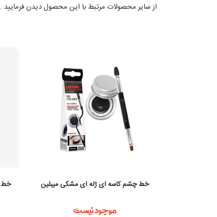
از سایر محصولات مرتبط با این محصول دیدن فرمایید .ا
ک
خط چشم کاسه ای ژله ای مشکی میبلین
خط چ
ست
موجود نیست