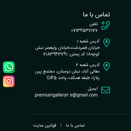
تماس با ما
تلفن
07136537177
آدرس شعبه 1
خیابان قصردشت،خیابان ولیعصر نبش
کوچه18 کد پستی: 7183943791
آدرس شعبه 2
معالی آباد، نبش دوستان، مجتمع پین
پلازا، طبقه همکف، واحد G145
ایمیل
premiumgallery2.ir@gmail.com
تماس با ما
|
قوانین سایت