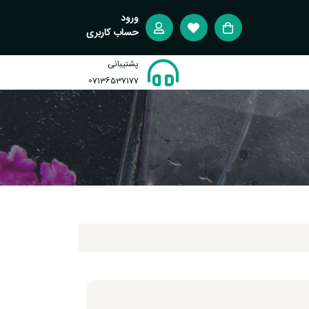
ورود
حساب کاربری
پشتیبانی
07136537177