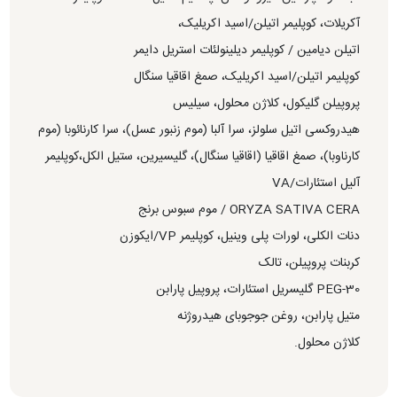
آکریلات، کوپلیمر اتیلن/اسید اکریلیک،
اتیلن دیامین / کوپلیمر دیلینولئات استریل دایمر
کوپلیمر اتیلن/اسید اکریلیک، صمغ اقاقیا سنگال
پروپیلن گلیکول، کلاژن محلول، سیلیس
هیدروکسی اتیل سلولز، سرا آلبا (موم زنبور عسل)، سرا کارنائوبا (موم
کارناوبا)، صمغ اقاقیا (اقاقیا سنگال)، گلیسیرین، ستیل الکل،کوپلیمر
آلیل استئارات/VA
ORYZA SATIVA CERA / موم سبوس برنج
دنات الکلی، لورات پلی وینیل، کوپلیمر VP/ایکوزن
کربنات پروپیلن، تالک
PEG-30 گلیسریل استئارات، پروپیل پارابن
متیل پارابن، روغن جوجوبای هیدروژنه
کلاژن محلول.