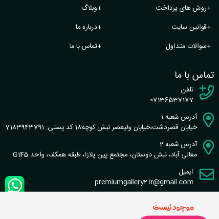
+
روش های پرداخت
+
وبلاگ
+
قوانین سایت
+
درباره ما
+
سوالات متداول
+
تماس با ما
تماس با ما
تلفن
07136537177
آدرس شعبه 1
خیابان قصردشت،خیابان ولیعصر نبش کوچه18 کد پستی: 7183943791
آدرس شعبه 2
معالی آباد، نبش دوستان، مجتمع پین پلازا، طبقه همکف، واحد G145
ایمیل
premiumgallery2.ir@gmail.com
موجود نیست