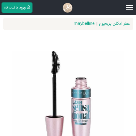
|||
ورود یا ثبت ‌نام
عطر ادکلن پریمیوم
|
maybelline