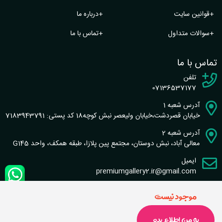
+
قوانین سایت
+
درباره ما
+
سوالات متداول
+
تماس با ما
تماس با ما
تلفن
07136537177
آدرس شعبه 1
خیابان قصردشت،خیابان ولیعصر نبش کوچه18 کد پستی: 7183943791
آدرس شعبه 2
معالی آباد، نبش دوستان، مجتمع پین پلازا، طبقه همکف، واحد G145
ایمیل
premiumgallery2.ir@gmail.com
موجود نیست
به من اطلاع بده
طراحی سایت و سئو : گروه نرم افزاری شاخص