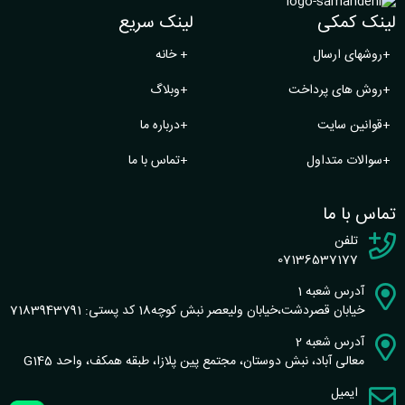
لینک کمکی
لینک سریع
+
روشهای ارسال
+
خانه
+
روش های پرداخت
+
وبلاگ
+
قوانین سایت
+
درباره ما
+
سوالات متداول
+
تماس با ما
تماس با ما
تلفن
07136537177
آدرس شعبه 1
خیابان قصردشت،خیابان ولیعصر نبش کوچه18 کد پستی: 7183943791
آدرس شعبه 2
معالی آباد، نبش دوستان، مجتمع پین پلازا، طبقه همکف، واحد G145
ایمیل