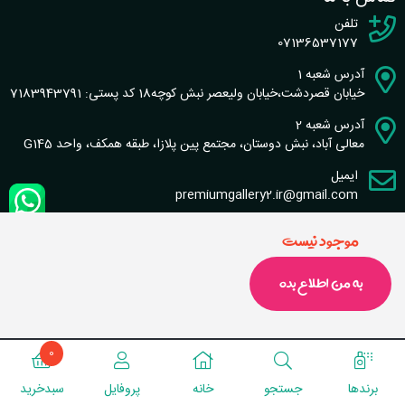
تلفن
07136537177
آدرس شعبه 1
خیابان قصردشت،خیابان ولیعصر نبش کوچه18 کد پستی: 7183943791
آدرس شعبه 2
معالی آباد، نبش دوستان، مجتمع پین پلازا، طبقه همکف، واحد G145
ایمیل
premiumgallery2.ir@gmail.com
موجود نیست
به من اطلاع بده
طراحی سایت و سئو : گروه نرم افزاری شاخص
تماس با ما
|
قوانین سایت
0
برندها‌‌
جستجو‌
خانه‌‌
پروفایل‌
سبد‌خرید‌