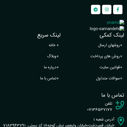
لینک کمکی
لینک سریع
+
روشهای ارسال
+
خانه
+
روش های پرداخت
+
وبلاگ
+
قوانین سایت
+
درباره ما
+
سوالات متداول
+
تماس با ما
تماس با ما
تلفن
07136537177
آدرس شعبه 1
خیابان قصردشت،خیابان ولیعصر نبش کوچه18 کد پستی: 7183943791