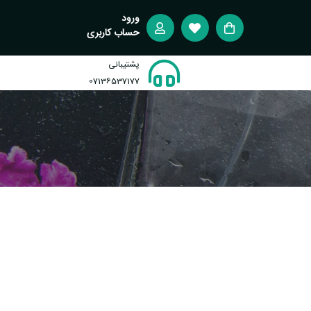
ورود
حساب کاربری
پشتیبانی
07136537177