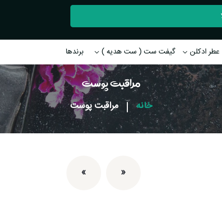
عطر ادکلن
گیفت ست ( ست هدیه )
برندها
مراقبت پوست
خانه
|
مراقبت پوست
»
«
اولین
آخرین