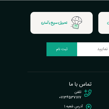
ش
تحویل سریع و آسان
ثبت نام
تماس با ما
تلفن
07136537177
آدرس شعبه 1