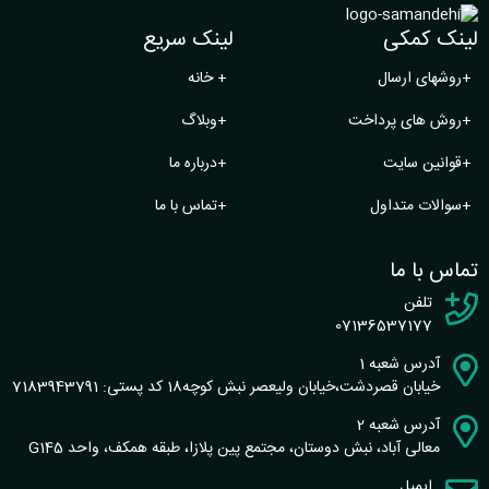
لینک کمکی
لینک سریع
+
روشهای ارسال
+
خانه
+
روش های پرداخت
+
وبلاگ
+
قوانین سایت
+
درباره ما
+
سوالات متداول
+
تماس با ما
تماس با ما
تلفن
07136537177
آدرس شعبه 1
خیابان قصردشت،خیابان ولیعصر نبش کوچه18 کد پستی: 7183943791
آدرس شعبه 2
معالی آباد، نبش دوستان، مجتمع پین پلازا، طبقه همکف، واحد G145
ایمیل