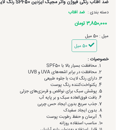
ضد آفتاب رنگی فیوژن واتر مجیک ایزدین SPF50 رنگ لایت
دسته بندی :
ضد آفتاب
3,850,000 تومان
میل : 50 میل
50 میل
خصوصیات :
محافظت بسیار بالا با SPF50
محافظت در برابر اشعه‌های UVA و UVB
دارای رنگ لایت با جلوه طبیعی
یکنواخت‌کننده رنگ پوست
پوشش سبک برای نواقص و قرمزی‌های جزئی
بافت فوق‌العاده سبک و بر پایه آب
جذب سریع بدون ایجاد حس چربی
بدون ایجاد سفیدک
آبرسان و حفظ رطوبت پوست
مناسب استفاده روزانه
قابل استفاده به‌عنوان پایه آرایش