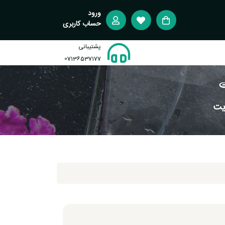
ورود
حساب کاربری
پشتیبانی
07136537177