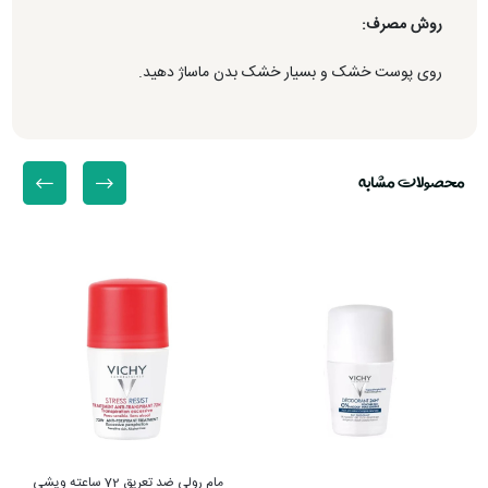
روش مصرف:
روی پوست خشک و بسیار خشک بدن ماساژ دهید.
محصولات مشابه
مام رولی ضد تعریق 72 ساعته ویشی
مام رولی ویشی ضد تعریق قوی 48