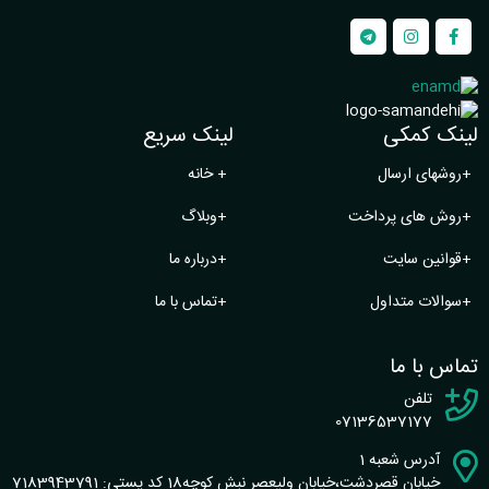
لینک کمکی
لینک سریع
+
روشهای ارسال
+
خانه
+
روش های پرداخت
+
وبلاگ
+
قوانین سایت
+
درباره ما
+
سوالات متداول
+
تماس با ما
تماس با ما
تلفن
07136537177
آدرس شعبه 1
خیابان قصردشت،خیابان ولیعصر نبش کوچه18 کد پستی: 7183943791