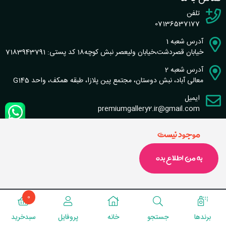
تلفن
07136537177
آدرس شعبه 1
خیابان قصردشت،خیابان ولیعصر نبش کوچه18 کد پستی: 7183943791
آدرس شعبه 2
معالی آباد، نبش دوستان، مجتمع پین پلازا، طبقه همکف، واحد G145
ایمیل
premiumgallery2.ir@gmail.com
موجود نیست
به من اطلاع بده
طراحی سایت و سئو : گروه نرم افزاری شاخص
تماس با ما
|
قوانین سایت
0
برندها‌‌
جستجو‌
خانه‌‌
پروفایل‌
سبد‌خرید‌