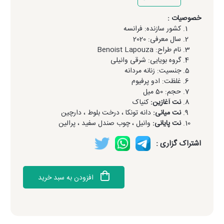
خصوصیات :
کشور سازنده: فرانسه
سال معرفی: 2020
نام طراح: Benoist Lapouza
گروه بویایی: شرقی وانیلی
جنسیت: زنانه مردانه
غلظت: ادو پرفیوم
حجم: 50 میل
نت آغازین:
کنیاک
نت میانی:
دانه تونکا ، درخت بلوط ، دارچین
نت پایانی:
وانیل ، چوب صندل سفید ، پرالین
اشتراک گزاری :
افزودن به سبد خرید