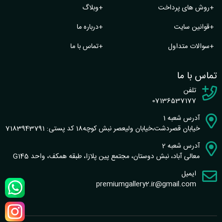
+
روش های پرداخت
+
وبلاگ
+
قوانین سایت
+
درباره ما
+
سوالات متداول
+
تماس با ما
تماس با ما
تلفن
07136537177
آدرس شعبه 1
خیابان قصردشت،خیابان ولیعصر نبش کوچه18 کد پستی: 7183943791
آدرس شعبه 2
معالی آباد، نبش دوستان، مجتمع پین پلازا، طبقه همکف، واحد G145
ایمیل
premiumgallery2.ir@gmail.com