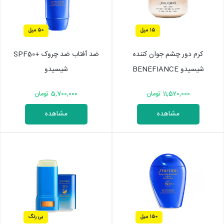
15 میل
50 میل
کرم دور چشم جوان کننده
ضد آفتاب ضد چروک +SPF50
شیسیدو BENEFIANCE
شیسیدو
11,520,000 تومان
5,700,000 تومان
مشاهده
مشاهده
150 میل
بی رنگ