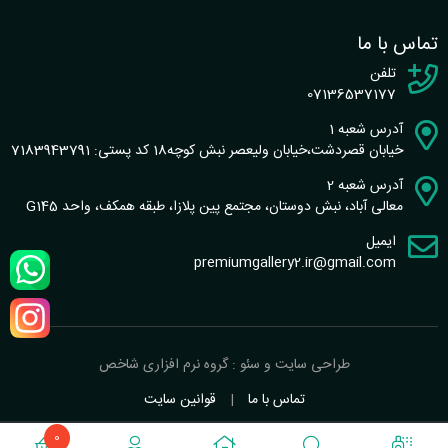
تماس با ما
تلفن
07136537177
آدرس شعبه 1
خیابان قصردشت،خیابان ولیعصر نبش کوچه18 کد پستی: 7183943791
آدرس شعبه 2
معالی آباد، نبش دوستان، مجتمع پین پلازا، طبقه همکف، واحد G145
ایمیل
premiumgallery2.ir@gmail.com
طراحی سایت و سئو : گروه نرم افزاری شاخص
تماس با ما
|
قوانین سایت
0