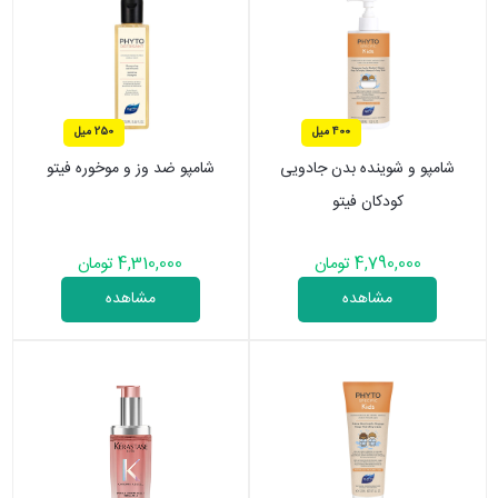
400 میل
250 میل
شامپو و شوینده بدن جادویی
شامپو ضد وز و موخوره فیتو
کودکان فیتو
4,790,000 تومان
4,310,000 تومان
مشاهده
مشاهده