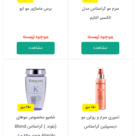
سرم مو کراستاس مدل
برس ماساژور مو ایو
الکسیر التایم
موجود نیست
موجود نیست
مشاهده
مشاهده
150 میل
250 میل
اسپری سرم و روغن مو
شامپو مخصوص موهای
دیسیپلین کراستاس
(بلوند ) کراستاس Blond
Absolu حجم 250 میل