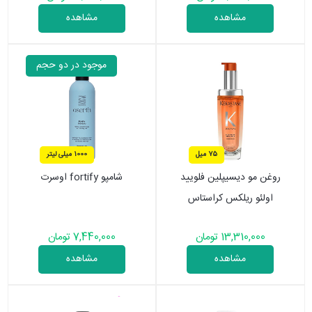
مشاهده
مشاهده
موجود در دو حجم
75 میل
1000 میلی لیتر
روغن مو دیسیپلین فلویید
شامپو fortify اوسرت
اولئو ریلکس کراستاس
13,310,000 تومان
7,440,000 تومان
مشاهده
مشاهده