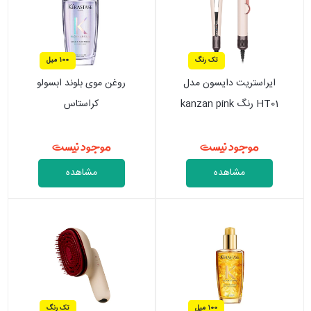
تک رنگ
100 میل
ایراستریت دایسون مدل
روغن موی بلوند ابسولو
HT01 رنگ kanzan pink
کراستاس
موجود نیست
موجود نیست
مشاهده
مشاهده
100 میل
تک رنگ