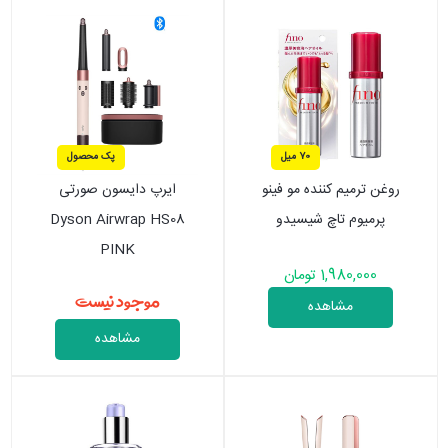
70 میل
پک محصول
روغن ترمیم کننده مو فینو
ایرپ دایسون صورتی
پرمیوم تاچ شیسیدو
Dyson Airwrap HS08
PINK
1,980,000 تومان
موجود نیست
مشاهده
مشاهده