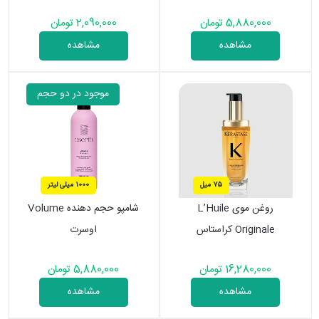
5,880,000 تومان
2,090,000 تومان
مشاهده
مشاهده
موجود در دو حجم
75 میل
1000 میلی لیتر
روغن موی L’Huile
شامپو حجم دهنده Volume
Originale کراستاس
اوسرت
16,280,000 تومان
5,880,000 تومان
مشاهده
مشاهده