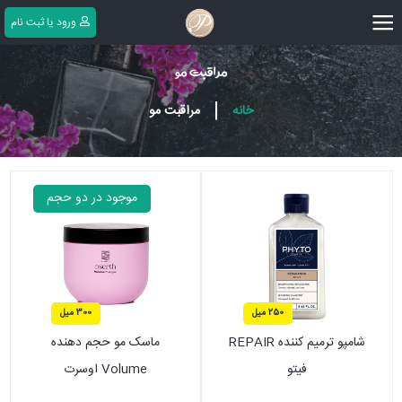
|||
ورود یا ثبت ‌نام
مراقبت مو
|
خانه
مراقبت مو
موجود در دو حجم
250 میل
300 میل
شامپو ترمیم کننده REPAIR
ماسک مو حجم دهنده
فیتو
Volume اوسرت