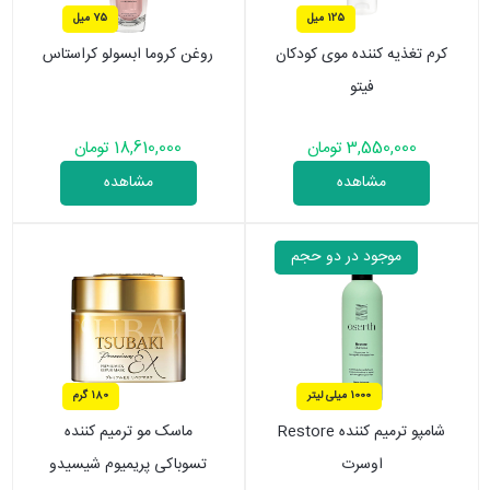
125 میل
75 میل
کرم تغذیه کننده موی کودکان
روغن کروما ابسولو کراستاس
فیتو
3,550,000 تومان
18,610,000 تومان
مشاهده
مشاهده
موجود در دو حجم
1000 میلی لیتر
180 گرم
شامپو ترمیم کننده Restore
ماسک مو ترمیم کننده
اوسرت
تسوباکی پریمیوم شیسیدو