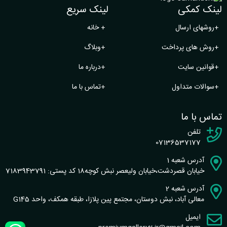
لینک کمکی
لینک سریع
+
روشهای ارسال
+
خانه
+
روش های پرداخت
+
وبلاگ
+
قوانین سایت
+
درباره ما
+
سوالات متداول
+
تماس با ما
تماس با ما
تلفن
07136537177
آدرس شعبه 1
خیابان قصردشت،خیابان ولیعصر نبش کوچه18 کد پستی: 7183943791
آدرس شعبه 2
معالی آباد، نبش دوستان، مجتمع پین پلازا، طبقه همکف، واحد G145
ایمیل