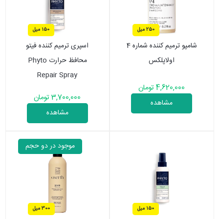
250 میل
150 میل
شامپو ترمیم کننده شماره 4
اسپری ترمیم کننده فیتو
اولاپلکس
محافظ حرارت Phyto
Repair Spray
4,620,000 تومان
3,700,000 تومان
مشاهده
مشاهده
موجود در دو حجم
150 میل
300 میل